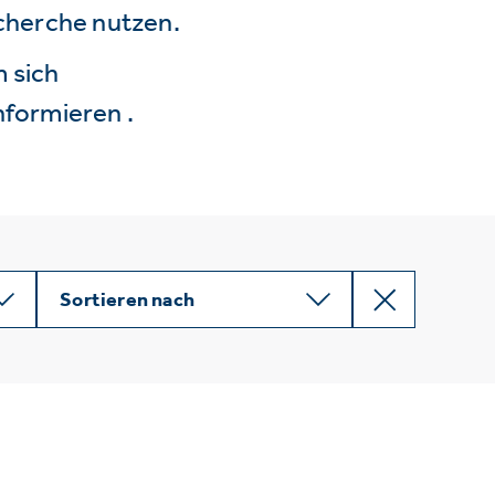
echerche nutzen.
 sich
nformieren .
Sortieren nach