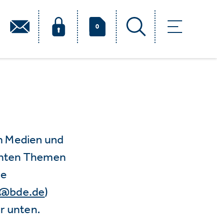
0
n Medien und
vanten Themen
ie
e@bde.de
)
r unten.