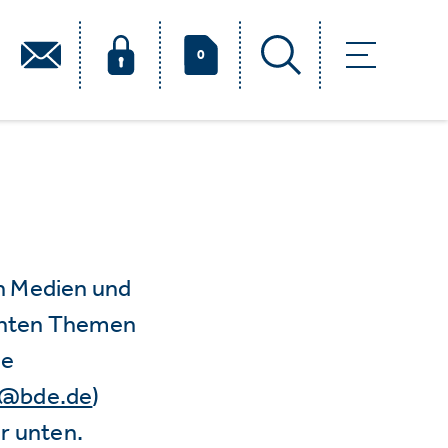
0
n Medien und
vanten Themen
ie
e@bde.de
)
r unten.