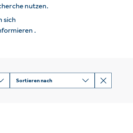
echerche nutzen.
 sich
nformieren .
Sortieren nach