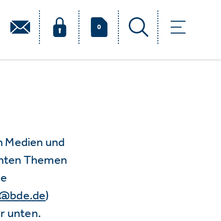
0
n Medien und
vanten Themen
ie
e@bde.de
)
r unten.