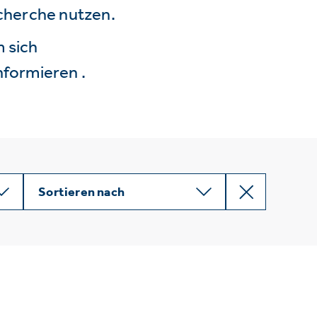
echerche nutzen.
 sich
nformieren .
Sortieren nach