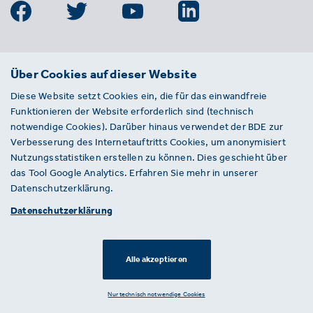
BDE
Über Cookies auf dieser Website
Bundesverband der Deutschen
Diese Website setzt Cookies ein, die für das einwandfreie
Entsorgungs-, Wasser- und
Funktionieren der Website erforderlich sind (technisch
Kreislaufwirtschaft e. V.
notwendige Cookies). Darüber hinaus verwendet der BDE zur
Von-der-Heydt-Straße 2
Verbesserung des Internetauftritts Cookies, um anonymisiert
D 10785 Berlin
Nutzungsstatistiken erstellen zu können. Dies geschieht über
das Tool Google Analytics. Erfahren Sie mehr in unserer
Sie haben einen Fehler auf unserer Website
Datenschutzerklärung.
gefunden? Ihnen ist ein defekter Link
Datenschutzerklärung
aufgefallen? Wir freuen uns über Ihren
Hinweis an presse@bde.de.
Alle akzeptieren
© 2026 · BDE
Datenschutzerklärung ·
Impressum
Nur technisch notwendige Cookies