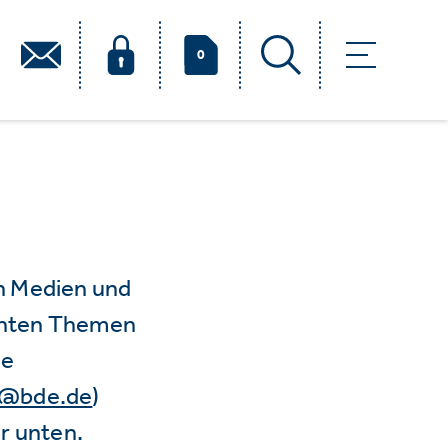
0
n Medien und
vanten Themen
ie
e@bde.de
)
r unten.