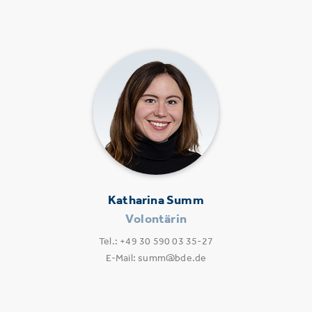
Katharina Summ
Volontärin
Tel.: +49 30 590 03 35-27
E-Mail: summ@bde.de