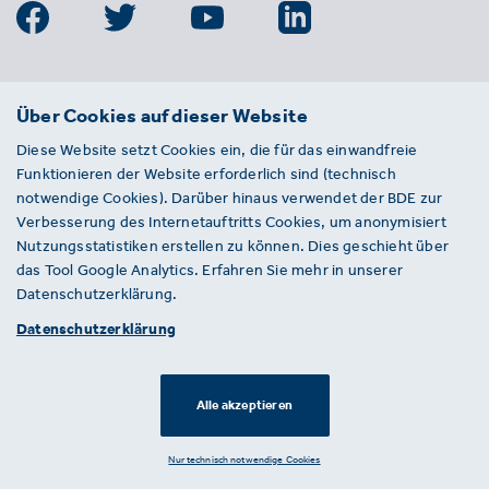
BDE
Über Cookies auf dieser Website
Bundesverband der Deutschen
Diese Website setzt Cookies ein, die für das einwandfreie
Entsorgungs-, Wasser- und
Funktionieren der Website erforderlich sind (technisch
Kreislaufwirtschaft e. V.
notwendige Cookies). Darüber hinaus verwendet der BDE zur
Von-der-Heydt-Straße 2
Verbesserung des Internetauftritts Cookies, um anonymisiert
D 10785 Berlin
Nutzungsstatistiken erstellen zu können. Dies geschieht über
das Tool Google Analytics. Erfahren Sie mehr in unserer
Sie haben einen Fehler auf unserer Website
Datenschutzerklärung.
gefunden? Ihnen ist ein defekter Link
Datenschutzerklärung
aufgefallen? Wir freuen uns über Ihren
Hinweis an presse@bde.de.
Alle akzeptieren
© 2026 · BDE
Datenschutzerklärung ·
Impressum
Nur technisch notwendige Cookies