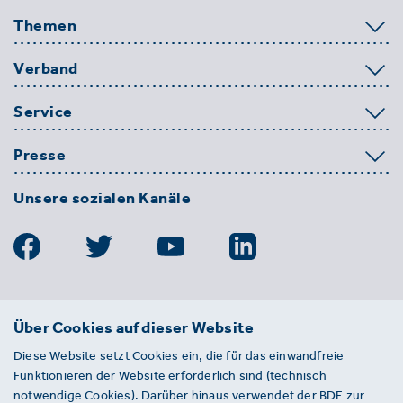
Themen
Verband
Service
Presse
Unsere sozialen Kanäle
BDE
Über Cookies auf dieser Website
Bundesverband der Deutschen
Diese Website setzt Cookies ein, die für das einwandfreie
Entsorgungs-, Wasser- und
Funktionieren der Website erforderlich sind (technisch
Kreislaufwirtschaft e. V.
notwendige Cookies). Darüber hinaus verwendet der BDE zur
Von-der-Heydt-Straße 2