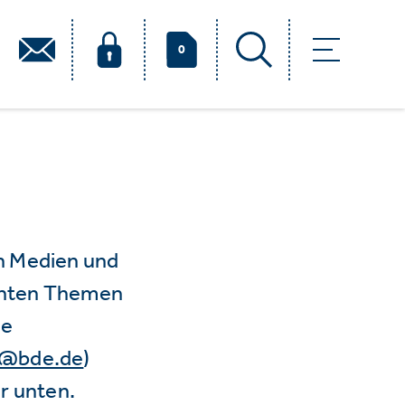
0
n Medien und
vanten Themen
ie
e@bde.de
)
r unten.