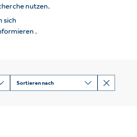
echerche nutzen.
 sich
nformieren .
Sortieren nach