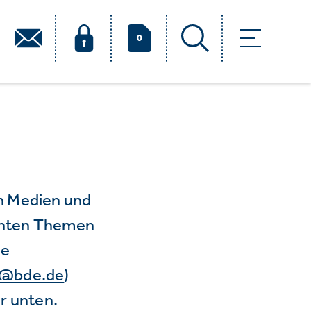
0
n Medien und
vanten Themen
ie
e@bde.de
)
r unten.