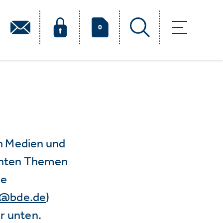
0
n Medien und
vanten Themen
ie
e@bde.de
)
r unten.