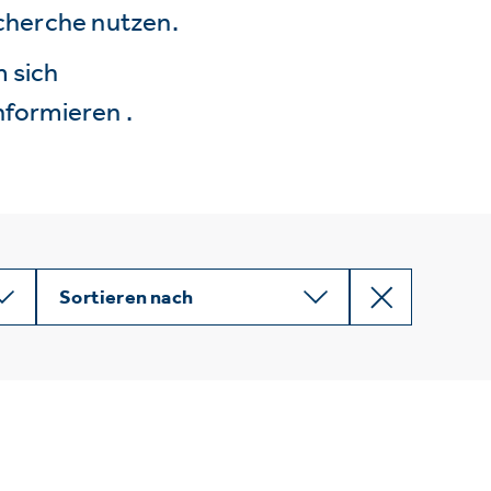
echerche nutzen.
 sich
nformieren .
Sortieren nach