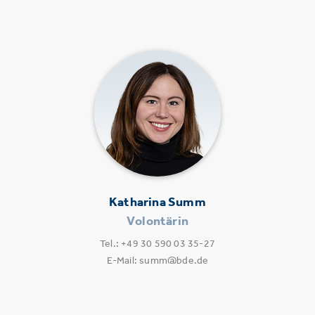
Katharina Summ
Volontärin
Tel.: +49 30 590 03 35-27
E-Mail: summ@bde.de