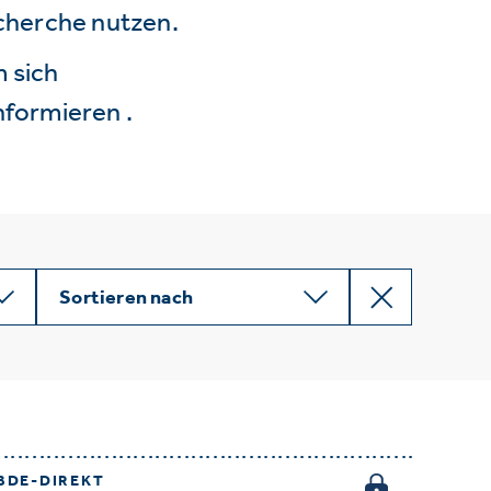
echerche nutzen.
 sich
nformieren .
Sortieren nach
BDE-DIREKT