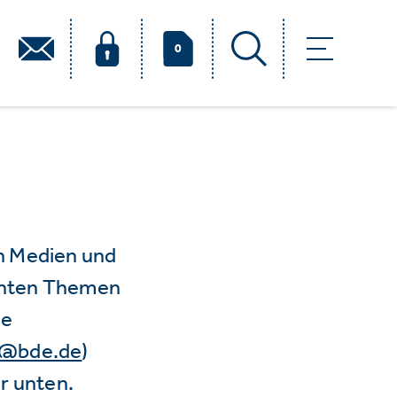
0
n Medien und
vanten Themen
ie
e@bde.de
)
r unten.