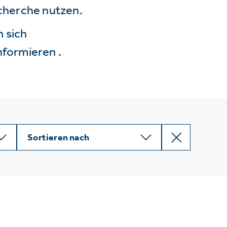
echerche nutzen.
 sich
nformieren .
Sortieren nach