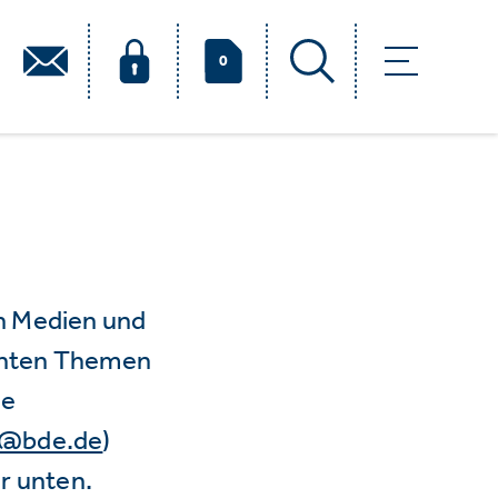
0
n Medien und
vanten Themen
ie
e@bde.de
)
r unten.