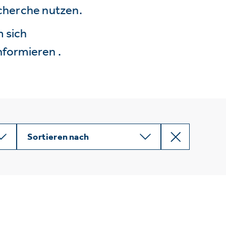
echerche nutzen.
 sich
nformieren .
Sortieren nach