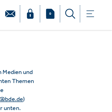
0
n Medien und
vanten Themen
ie
e@bde.de
)
r unten.