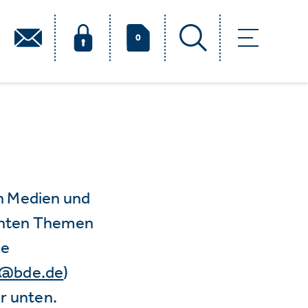
0
n Medien und
vanten Themen
ie
e@bde.de
)
r unten.