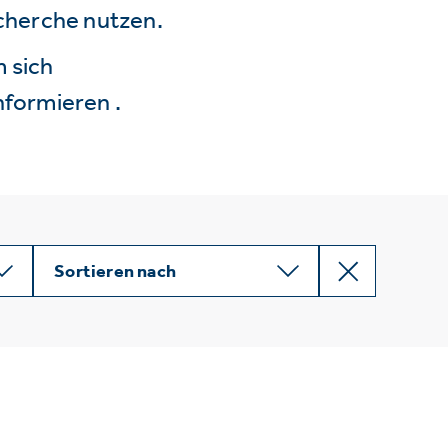
echerche nutzen.
 sich
nformieren .
Sortieren nach