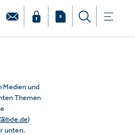
0
n Medien und
vanten Themen
ie
e@bde.de
)
r unten.