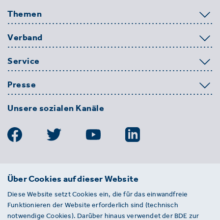
Themen
Verband
Service
Presse
Unsere sozialen Kanäle
BDE
Über Cookies auf dieser Website
Bundesverband der Deutschen
Diese Website setzt Cookies ein, die für das einwandfreie
Entsorgungs-, Wasser- und
Funktionieren der Website erforderlich sind (technisch
Kreislaufwirtschaft e. V.
notwendige Cookies). Darüber hinaus verwendet der BDE zur
Von-der-Heydt-Straße 2