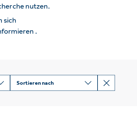
echerche nutzen.
 sich
nformieren .
Sortieren nach