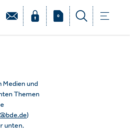
0
n Medien und
vanten Themen
ie
e@bde.de
)
r unten.