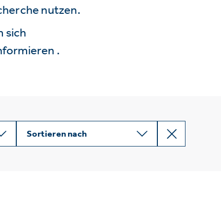
echerche nutzen.
 sich
nformieren .
Sortieren nach