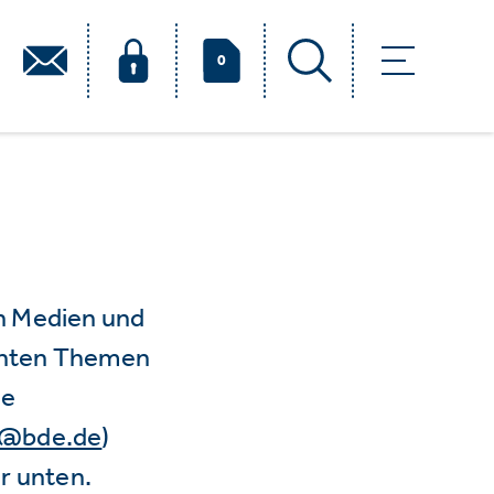
0
n Medien und
vanten Themen
ie
e@bde.de
)
r unten.