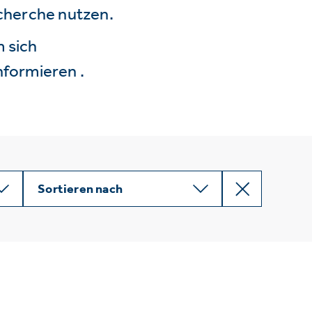
echerche nutzen.
 sich
nformieren .
Sortieren nach