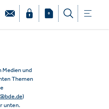
0
n Medien und
vanten Themen
ie
e@bde.de
)
r unten.