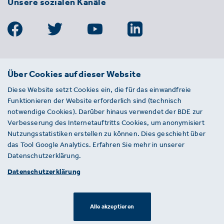
Unsere sozialen Kanäle
BDE
Über Cookies auf dieser Website
Bundesverband der Deutschen
Diese Website setzt Cookies ein, die für das einwandfreie
Entsorgungs-, Wasser- und
Funktionieren der Website erforderlich sind (technisch
Kreislaufwirtschaft e. V.
notwendige Cookies). Darüber hinaus verwendet der BDE zur
Von-der-Heydt-Straße 2
Verbesserung des Internetauftritts Cookies, um anonymisiert
D 10785 Berlin
Nutzungsstatistiken erstellen zu können. Dies geschieht über
das Tool Google Analytics. Erfahren Sie mehr in unserer
Sie haben einen Fehler auf unserer Website
Datenschutzerklärung.
gefunden? Ihnen ist ein defekter Link
Datenschutzerklärung
aufgefallen? Wir freuen uns über Ihren
Hinweis an presse@bde.de.
Alle akzeptieren