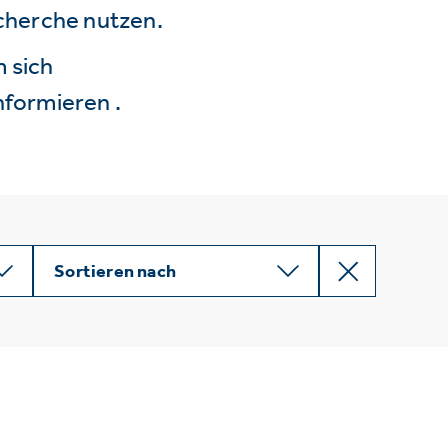
echerche nutzen.
 sich
nformieren .
Sortieren nach