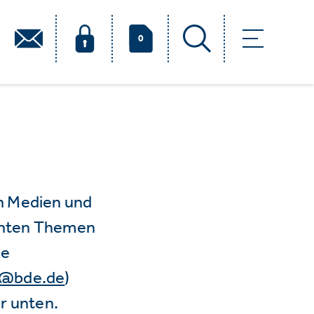
0
n Medien und
vanten Themen
ie
e@bde.de
)
r unten.