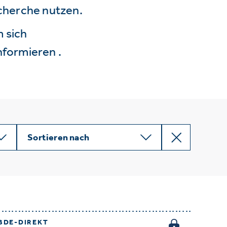
echerche nutzen.
 sich
nformieren .
Sortieren nach
BDE-DIREKT