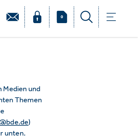
0
n Medien und
vanten Themen
ie
e@bde.de
)
r unten.