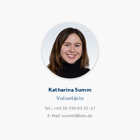
Katharina Summ
Volontärin
Tel.: +49 30 590 03 35-27
E-Mail: summ@bde.de