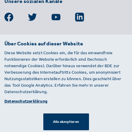
Unsere sozialen Kanäle
BDE
Über Cookies auf dieser Website
Bundesverband der Deutschen
Diese Website setzt Cookies ein, die für das einwandfreie
Entsorgungs-, Wasser- und
Funktionieren der Website erforderlich sind (technisch
Kreislaufwirtschaft e. V.
notwendige Cookies). Darüber hinaus verwendet der BDE zur
Von-der-Heydt-Straße 2
Verbesserung des Internetauftritts Cookies, um anonymisiert
D 10785 Berlin
Nutzungsstatistiken erstellen zu können. Dies geschieht über
das Tool Google Analytics. Erfahren Sie mehr in unserer
Sie haben einen Fehler auf unserer Website
Datenschutzerklärung.
gefunden? Ihnen ist ein defekter Link
Datenschutzerklärung
aufgefallen? Wir freuen uns über Ihren
Hinweis an presse@bde.de.
Alle akzeptieren