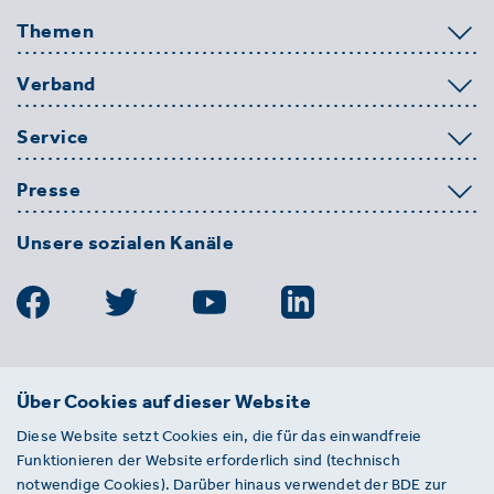
Themen
Verband
Service
Presse
Unsere sozialen Kanäle
BDE
Über Cookies auf dieser Website
Bundesverband der Deutschen
Diese Website setzt Cookies ein, die für das einwandfreie
Entsorgungs-, Wasser- und
Funktionieren der Website erforderlich sind (technisch
Kreislaufwirtschaft e. V.
notwendige Cookies). Darüber hinaus verwendet der BDE zur
Von-der-Heydt-Straße 2