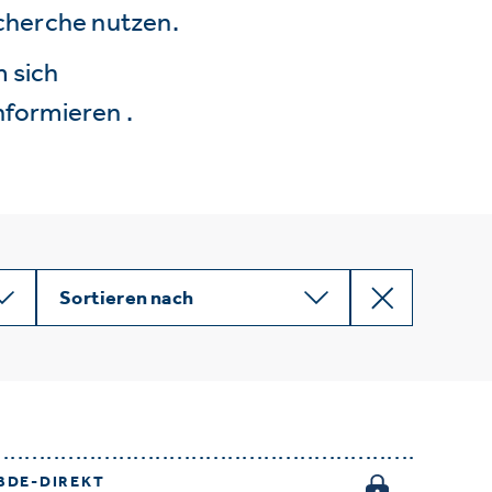
echerche nutzen.
 sich
nformieren .
Sortieren nach
BDE-DIREKT