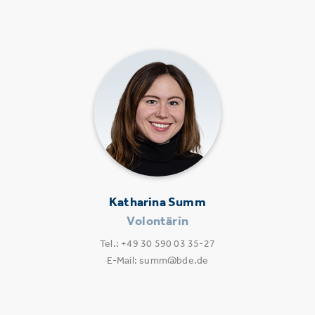
Katharina Summ
Volontärin
Tel.: +49 30 590 03 35-27
E-Mail: summ@bde.de