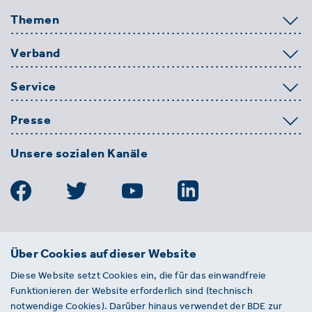
Themen
Verband
Service
Presse
Unsere sozialen Kanäle
BDE
Über Cookies auf dieser Website
Bundesverband der Deutschen
Diese Website setzt Cookies ein, die für das einwandfreie
Entsorgungs-, Wasser- und
Funktionieren der Website erforderlich sind (technisch
Kreislaufwirtschaft e. V.
notwendige Cookies). Darüber hinaus verwendet der BDE zur
Von-der-Heydt-Straße 2