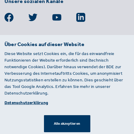
Unsere sozialen Kanäle
BDE
Über Cookies auf dieser Website
Bundesverband der Deutschen
Diese Website setzt Cookies ein, die für das einwandfreie
Entsorgungs-, Wasser- und
Funktionieren der Website erforderlich sind (technisch
Kreislaufwirtschaft e. V.
notwendige Cookies). Darüber hinaus verwendet der BDE zur
Von-der-Heydt-Straße 2
Verbesserung des Internetauftritts Cookies, um anonymisiert
D 10785 Berlin
Nutzungsstatistiken erstellen zu können. Dies geschieht über
das Tool Google Analytics. Erfahren Sie mehr in unserer
Sie haben einen Fehler auf unserer Website
Datenschutzerklärung.
gefunden? Ihnen ist ein defekter Link
Datenschutzerklärung
aufgefallen? Wir freuen uns über Ihren
Hinweis an presse@bde.de.
Alle akzeptieren