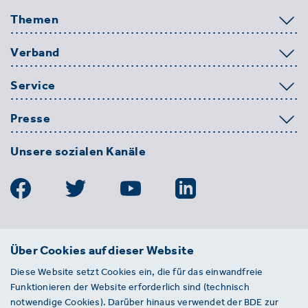
Themen
Verband
Service
Presse
Unsere sozialen Kanäle
BDE
Über Cookies auf dieser Website
Bundesverband der Deutschen
Diese Website setzt Cookies ein, die für das einwandfreie
Entsorgungs-, Wasser- und
Funktionieren der Website erforderlich sind (technisch
Kreislaufwirtschaft e. V.
notwendige Cookies). Darüber hinaus verwendet der BDE zur
Von-der-Heydt-Straße 2