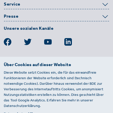
Service
Presse
Unsere sozialen Kanäle
BDE
Über Cookies auf dieser Website
Bundesverband der Deutschen
Diese Website setzt Cookies ein, die für das einwandfreie
Entsorgungs-, Wasser- und
Funktionieren der Website erforderlich sind (technisch
Kreislaufwirtschaft e. V.
notwendige Cookies). Darüber hinaus verwendet der BDE zur
Von-der-Heydt-Straße 2
Verbesserung des Internetauftritts Cookies, um anonymisiert
D 10785 Berlin
Nutzungsstatistiken erstellen zu können. Dies geschieht über
das Tool Google Analytics. Erfahren Sie mehr in unserer
Sie haben einen Fehler auf unserer Website
Datenschutzerklärung.
gefunden? Ihnen ist ein defekter Link