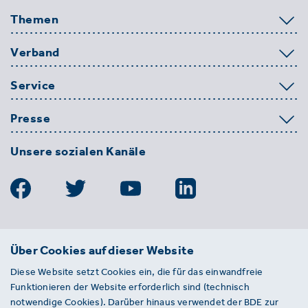
Themen
Verband
Service
Presse
Unsere sozialen Kanäle
BDE
Über Cookies auf dieser Website
Bundesverband der Deutschen
Diese Website setzt Cookies ein, die für das einwandfreie
Entsorgungs-, Wasser- und
Funktionieren der Website erforderlich sind (technisch
Kreislaufwirtschaft e. V.
notwendige Cookies). Darüber hinaus verwendet der BDE zur
Von-der-Heydt-Straße 2