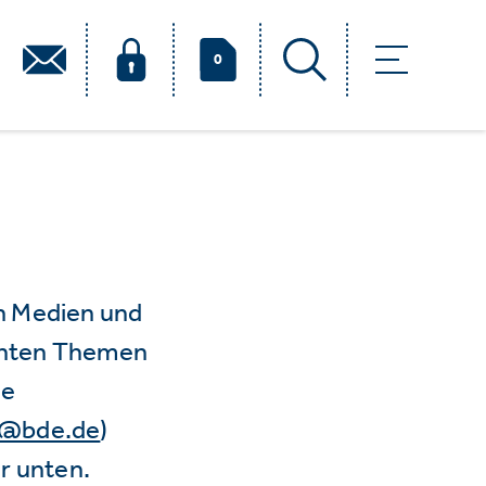
0
n Medien und
vanten Themen
ie
e@bde.de
)
r unten.