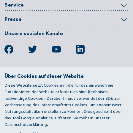
Service
Presse
Unsere sozialen Kanäle
BDE
Über Cookies auf dieser Website
Bundesverband der Deutschen
Diese Website setzt Cookies ein, die für das einwandfreie
Entsorgungs-, Wasser- und
Funktionieren der Website erforderlich sind (technisch
Kreislaufwirtschaft e. V.
notwendige Cookies). Darüber hinaus verwendet der BDE zur
Von-der-Heydt-Straße 2
Verbesserung des Internetauftritts Cookies, um anonymisiert
D 10785 Berlin
Nutzungsstatistiken erstellen zu können. Dies geschieht über
das Tool Google Analytics. Erfahren Sie mehr in unserer
Sie haben einen Fehler auf unserer Website
Datenschutzerklärung.
gefunden? Ihnen ist ein defekter Link