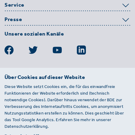
Service
Presse
Unsere sozialen Kanäle
BDE
Über Cookies auf dieser Website
Bundesverband der Deutschen
Diese Website setzt Cookies ein, die für das einwandfreie
Entsorgungs-, Wasser- und
Funktionieren der Website erforderlich sind (technisch
Kreislaufwirtschaft e. V.
notwendige Cookies). Darüber hinaus verwendet der BDE zur
Von-der-Heydt-Straße 2
Verbesserung des Internetauftritts Cookies, um anonymisiert
D 10785 Berlin
Nutzungsstatistiken erstellen zu können. Dies geschieht über
das Tool Google Analytics. Erfahren Sie mehr in unserer
Sie haben einen Fehler auf unserer Website
Datenschutzerklärung.
gefunden? Ihnen ist ein defekter Link