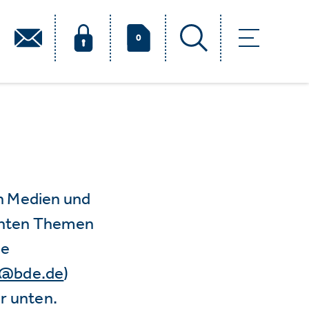
0
n Medien und
vanten Themen
ie
e@bde.de
)
r unten.