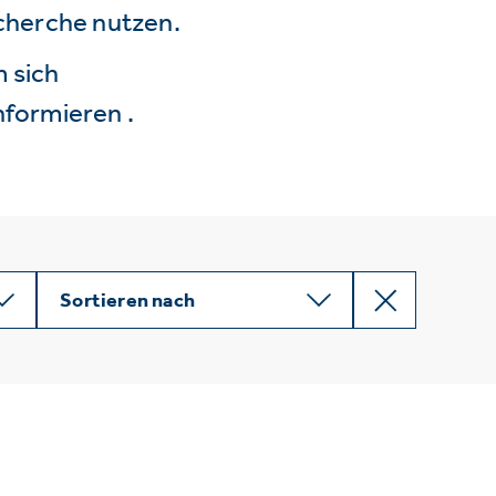
echerche nutzen.
 sich
nformieren .
Sortieren nach