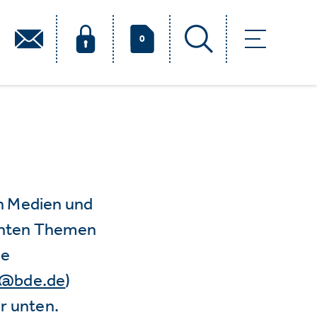
0
n Medien und
vanten Themen
ie
e@bde.de
)
r unten.