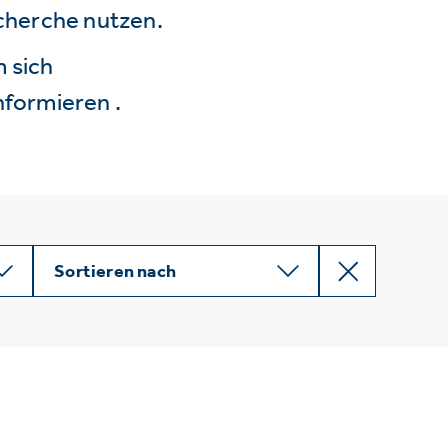
echerche nutzen.
 sich
nformieren .
Sortieren nach