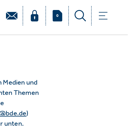
0
n Medien und
vanten Themen
ie
e@bde.de
)
r unten.