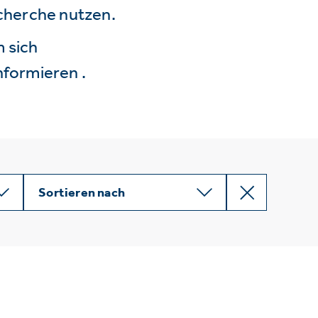
echerche nutzen.
 sich
nformieren .
Sortieren nach