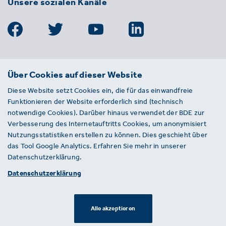
Unsere sozialen Kanäle
BDE
Über Cookies auf dieser Website
Bundesverband der Deutschen
Diese Website setzt Cookies ein, die für das einwandfreie
Entsorgungs-, Wasser- und
Funktionieren der Website erforderlich sind (technisch
Kreislaufwirtschaft e. V.
notwendige Cookies). Darüber hinaus verwendet der BDE zur
Von-der-Heydt-Straße 2
Verbesserung des Internetauftritts Cookies, um anonymisiert
D 10785 Berlin
Nutzungsstatistiken erstellen zu können. Dies geschieht über
das Tool Google Analytics. Erfahren Sie mehr in unserer
Sie haben einen Fehler auf unserer Website
Datenschutzerklärung.
gefunden? Ihnen ist ein defekter Link
Datenschutzerklärung
aufgefallen? Wir freuen uns über Ihren
Hinweis an presse@bde.de.
Alle akzeptieren