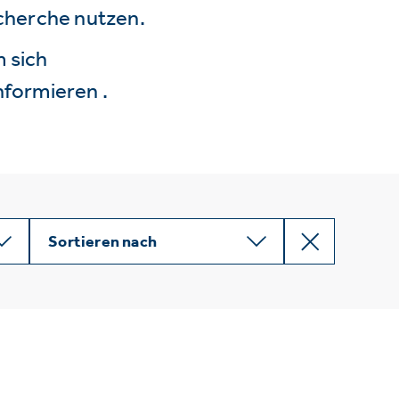
echerche nutzen.
 sich
nformieren .
Sortieren nach