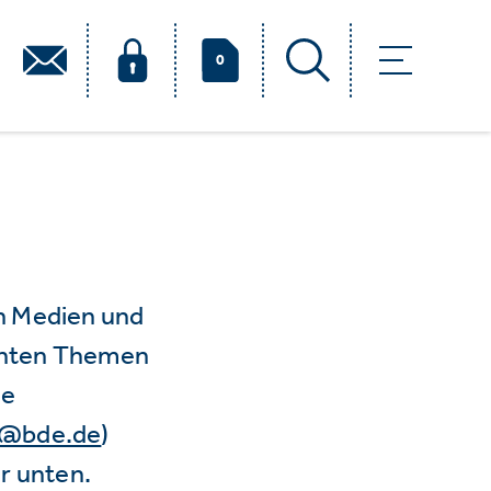
0
n Medien und
vanten Themen
ie
e@bde.de
)
r unten.