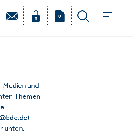
0
n Medien und
vanten Themen
ie
e@bde.de
)
r unten.