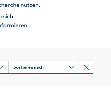
echerche nutzen.
 sich
nformieren .
Sortieren nach