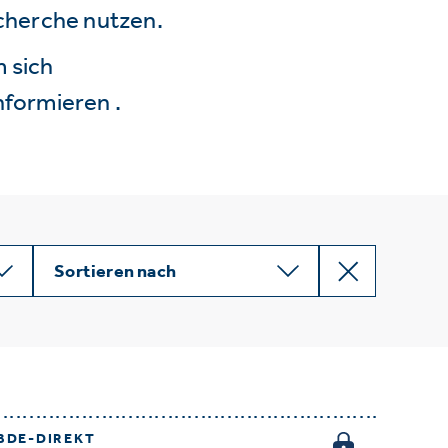
echerche nutzen.
 sich
nformieren .
Sortieren nach
BDE-DIREKT