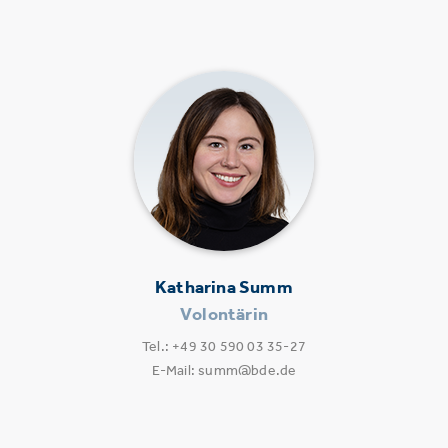
Katharina Summ
Volontärin
Tel.: +49 30 590 03 35-27
E-Mail: summ@bde.de