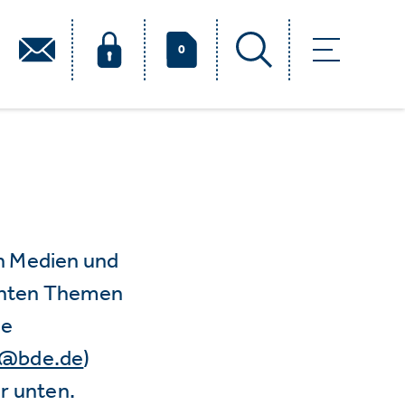
0
n Medien und
vanten Themen
ie
e@bde.de
)
r unten.