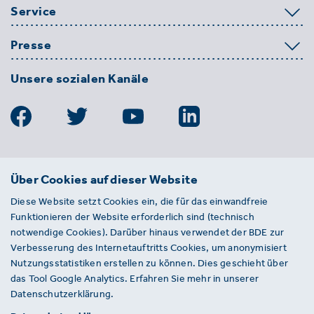
Service
Presse
Unsere sozialen Kanäle
BDE
Über Cookies auf dieser Website
Bundesverband der Deutschen
Diese Website setzt Cookies ein, die für das einwandfreie
Entsorgungs-, Wasser- und
Funktionieren der Website erforderlich sind (technisch
Kreislaufwirtschaft e. V.
notwendige Cookies). Darüber hinaus verwendet der BDE zur
Von-der-Heydt-Straße 2
Verbesserung des Internetauftritts Cookies, um anonymisiert
D 10785 Berlin
Nutzungsstatistiken erstellen zu können. Dies geschieht über
das Tool Google Analytics. Erfahren Sie mehr in unserer
Sie haben einen Fehler auf unserer Website
Datenschutzerklärung.
gefunden? Ihnen ist ein defekter Link