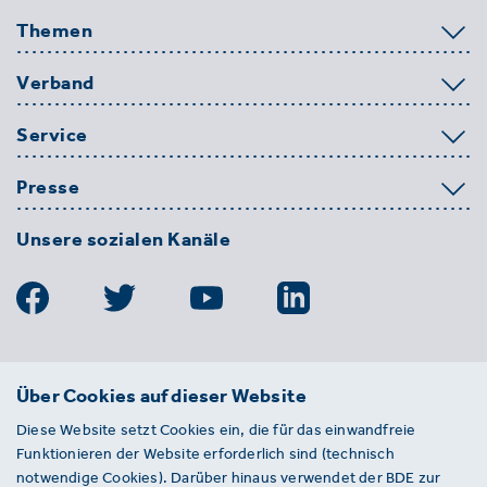
Themen
Verband
Service
Presse
Unsere sozialen Kanäle
BDE
Über Cookies auf dieser Website
Bundesverband der Deutschen
Diese Website setzt Cookies ein, die für das einwandfreie
Entsorgungs-, Wasser- und
Funktionieren der Website erforderlich sind (technisch
Kreislaufwirtschaft e. V.
notwendige Cookies). Darüber hinaus verwendet der BDE zur
Von-der-Heydt-Straße 2