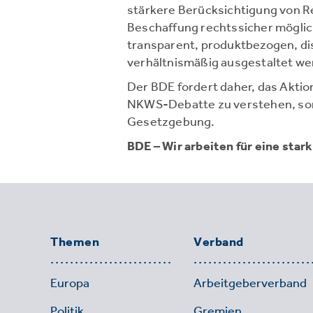
stärkere Berücksichtigung von Re
Beschaffung rechtssicher möglic
transparent, produktbezogen, di
verhältnismäßig ausgestaltet we
Der BDE fordert daher, das Akti
NKWS-Debatte zu verstehen, son
Gesetzgebung.
BDE – Wir arbeiten für eine star
Themen
Verband
Europa
Arbeitgeberverband
Politik
Gremien