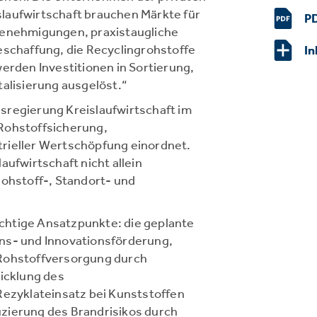
laufwirtschaft brauchen Märkte für
PD
Genehmigungen, praxistaugliche
eschaffung, die Recyclingrohstoffe
In
werden Investitionen in Sortierung,
talisierung ausgelöst.“
sregierung Kreislaufwirtschaft im
Rohstoffsicherung,
rieller Wertschöpfung einordnet.
aufwirtschaft nicht allein
Rohstoff-, Standort- und
chtige Ansatzpunkte: die geplante
ns- und Innovationsförderung,
 Rohstoffversorgung durch
wicklung des
Rezyklateinsatz bei Kunststoffen
zierung des Brandrisikos durch