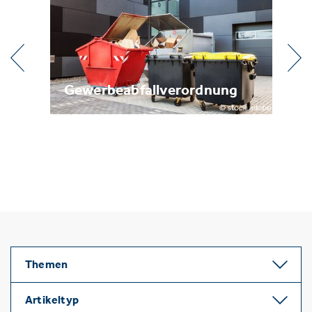
l
Gewerbeabfallverordnung
Me
Themen
Artikeltyp