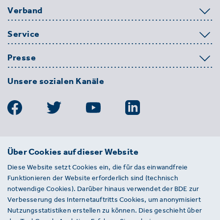
Verband
Service
Presse
Unsere sozialen Kanäle
BDE
Über Cookies auf dieser Website
Bundesverband der Deutschen
Diese Website setzt Cookies ein, die für das einwandfreie
Entsorgungs-, Wasser- und
Funktionieren der Website erforderlich sind (technisch
Kreislaufwirtschaft e. V.
notwendige Cookies). Darüber hinaus verwendet der BDE zur
Von-der-Heydt-Straße 2
Verbesserung des Internetauftritts Cookies, um anonymisiert
D 10785 Berlin
Nutzungsstatistiken erstellen zu können. Dies geschieht über