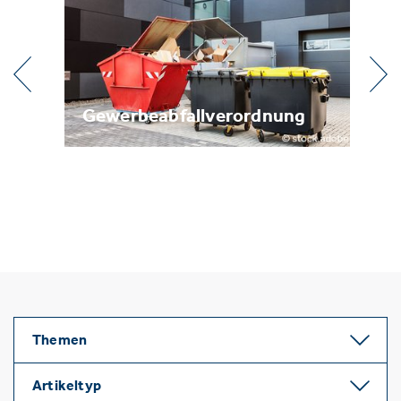
l
Gewerbeabfallverordnung
Me
Themen
Artikeltyp