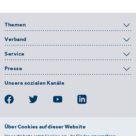
Themen
Verband
Service
Presse
Unsere sozialen Kanäle
BDE
Über Cookies auf dieser Website
Bundesverband der Deutschen