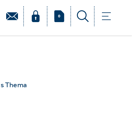
0
das Thema