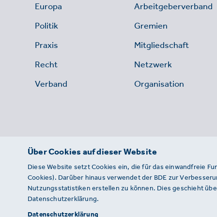
Europa
Arbeitgeberverband
Politik
Gremien
Praxis
Mitgliedschaft
Recht
Netzwerk
Verband
Organisation
Über Cookies auf dieser Website
Diese Website setzt Cookies ein, die für das einwandfreie Fu
Cookies). Darüber hinaus verwendet der BDE zur Verbesserun
Nutzungsstatistiken erstellen zu können. Dies geschieht über
Datenschutzerklärung.
© 2026 · BDE
Datenschutzerklärung