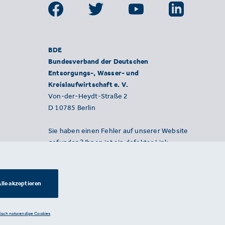
BDE
Bundesverband der Deutschen
Entsorgungs-, Wasser- und
Kreislaufwirtschaft e. V.
Von-der-Heydt-Straße 2
D 10785 Berlin
Sie haben einen Fehler auf unserer Website
gefunden? Ihnen ist ein defekter Link
aufgefallen? Wir freuen uns über Ihren
Hinweis an presse@bde.de.
lle akzeptieren
nisch notwendige Cookies
Datenschutzerklärung ·
Impressum