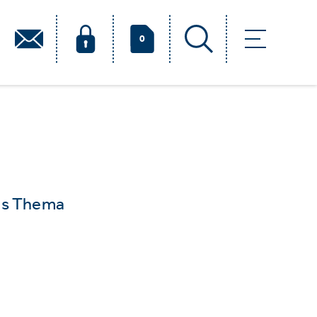
0
das Thema