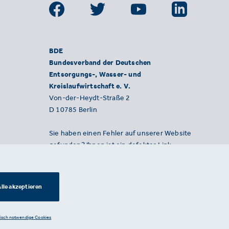
BDE
Bundesverband der Deutschen
Entsorgungs-, Wasser- und
Kreislaufwirtschaft e. V.
Von-der-Heydt-Straße 2
D 10785 Berlin
Sie haben einen Fehler auf unserer Website
gefunden? Ihnen ist ein defekter Link
aufgefallen? Wir freuen uns über Ihren
Hinweis an presse@bde.de.
lle akzeptieren
nisch notwendige Cookies
Datenschutzerklärung ·
Impressum