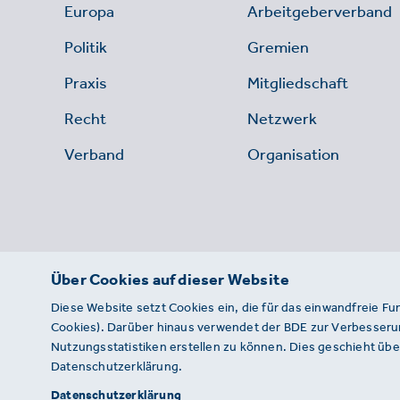
Europa
Arbeitgeberverband
Politik
Gremien
Praxis
Mitgliedschaft
Recht
Netzwerk
Verband
Organisation
Über Cookies auf dieser Website
Diese Website setzt Cookies ein, die für das einwandfreie Fu
Cookies). Darüber hinaus verwendet der BDE zur Verbesserun
Nutzungsstatistiken erstellen zu können. Dies geschieht über
Datenschutzerklärung.
© 2026 · BDE
Datenschutzerklärung