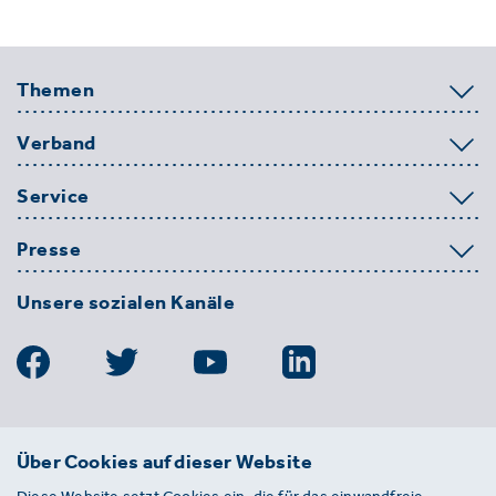
Themen
Verband
Service
Presse
Unsere sozialen Kanäle
BDE
Über Cookies auf dieser Website
Bundesverband der Deutschen