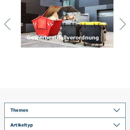
l
Gewerbeabfallverordnung
Me
Themen
Artikeltyp