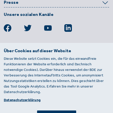
Presse
Unsere sozialen Kanäle
BDE
Über Cookies auf dieser Website
Bundesverband der Deutschen
Diese Website setzt Cookies ein, die für das einwandfreie
Entsorgungs-, Wasser- und
Funktionieren der Website erforderlich sind (technisch
Kreislaufwirtschaft e. V.
notwendige Cookies). Darüber hinaus verwendet der BDE zur
Von-der-Heydt-Straße 2
Verbesserung des Internetauftritts Cookies, um anonymisiert
D 10785 Berlin
Nutzungsstatistiken erstellen zu können. Dies geschieht über
das Tool Google Analytics. Erfahren Sie mehr in unserer
Sie haben einen Fehler auf unserer Website
Datenschutzerklärung.
gefunden? Ihnen ist ein defekter Link
Datenschutzerklärung
aufgefallen? Wir freuen uns über Ihren
Hinweis an presse@bde.de.