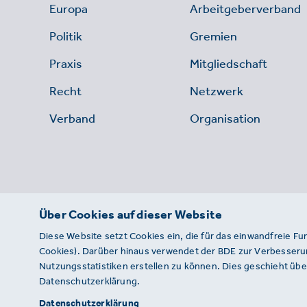
Europa
Arbeitgeberverband
Politik
Gremien
Praxis
Mitgliedschaft
Recht
Netzwerk
Verband
Organisation
Über Cookies auf dieser Website
Diese Website setzt Cookies ein, die für das einwandfreie Fu
Cookies). Darüber hinaus verwendet der BDE zur Verbesserun
Nutzungsstatistiken erstellen zu können. Dies geschieht über
Datenschutzerklärung.
© 2026 · BDE
Datenschutzerklärung