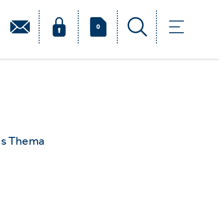
0
das Thema