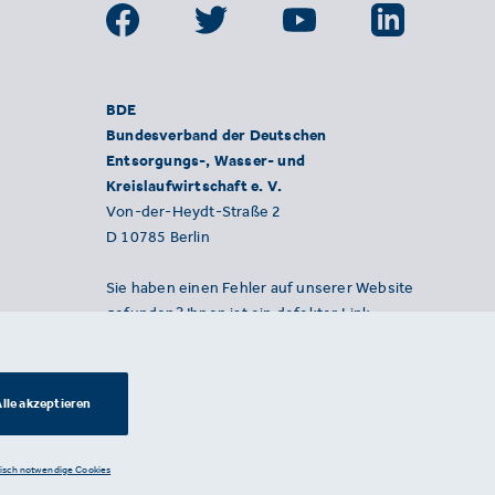
BDE
Bundesverband der Deutschen
Entsorgungs-, Wasser- und
Kreislaufwirtschaft e. V.
Von-der-Heydt-Straße 2
D 10785 Berlin
Sie haben einen Fehler auf unserer Website
gefunden? Ihnen ist ein defekter Link
aufgefallen? Wir freuen uns über Ihren
Hinweis an presse@bde.de.
lle akzeptieren
nisch notwendige Cookies
Datenschutzerklärung ·
Impressum